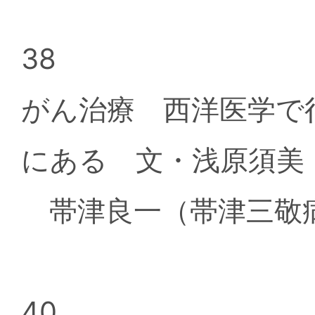
38
がん治療 西洋医学で
にある 文・浅原須美
帯津良一（帯津三敬病
40