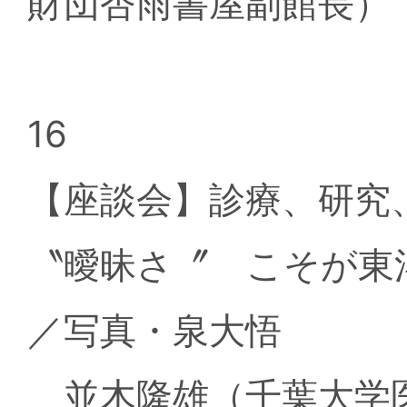
財団杏雨書屋副館長）
16
【座談会】診療、研究
〝曖昧さ〞 こそが東
／写真・泉大悟
並木隆雄（千葉大学