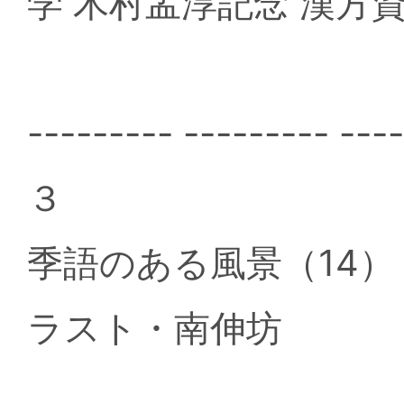
学 木村孟淳記念 漢方
--------- --------- ---
３
季語のある風景（14
ラスト・南伸坊