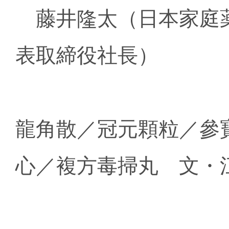
藤井隆太（日本家庭薬
表取締役社長）
龍角散／冠元顆粒／參
心／複方毒掃丸 文・