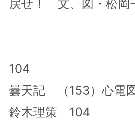
戻せ！ 文、図・松岡
104
曇天記 （153）心
鈴木理策 104