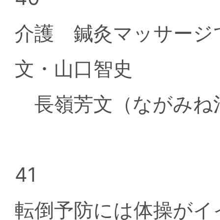
介護 鍼灸マッサー
文・山口智史
長嶺芳文（ながみね
41
転倒予防には体操がイ