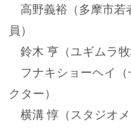
高野義裕（多摩市若者会
員）
鈴木 亨（ユギムラ牧
フナキショーヘイ（
クター）
横溝 惇（スタジオメ