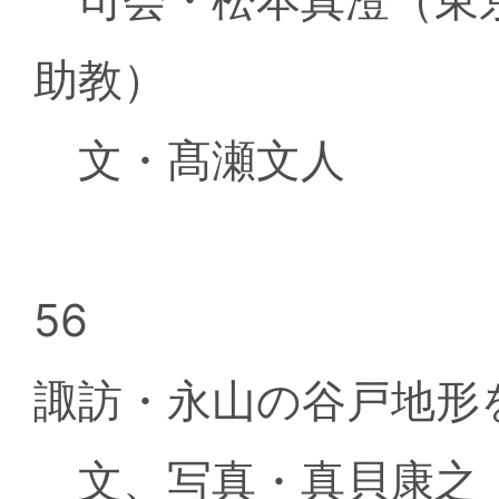
助教）
文・髙瀬文人
56
諏訪・永山の谷戸地形
文、写真・真貝康之