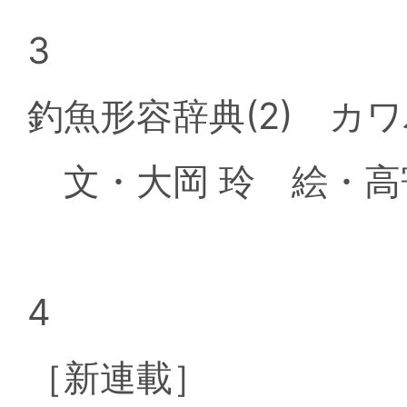
3
釣魚形容辞典(2) カ
文・大岡 玲 絵・高
4
［新連載］