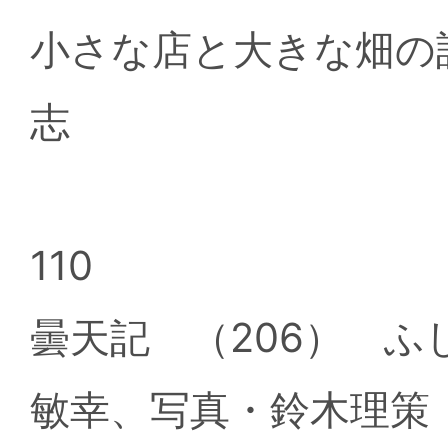
小さな店と大きな畑の
志
110
曇天記 （206） 
敏幸、写真・鈴木理策