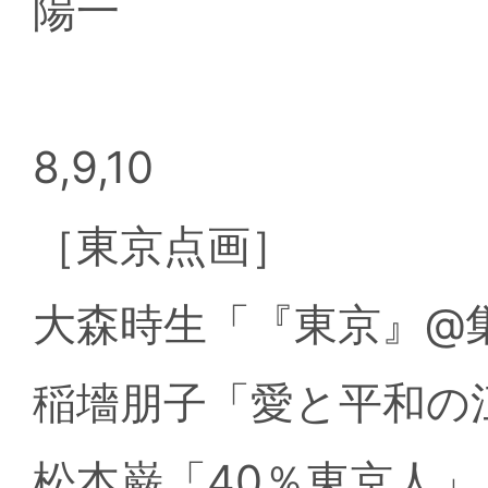
陽一
8,9,10
［東京点画］
大森時生「『東京』@
稲墻朋子「愛と平和の
松本巌「40％東京人」