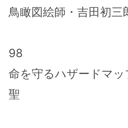
鳥瞰図絵師・吉田初三
98
命を守るハザードマッ
聖